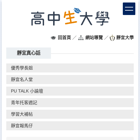
跳
到
主
要
內
容
回首頁
／
網站導覽
／
靜宜大學
區
靜宜真心話
優秀學長姐
靜宜名人堂
PU TALK 小論壇
青年托客週記
學習大補帖
靜宜報馬仔