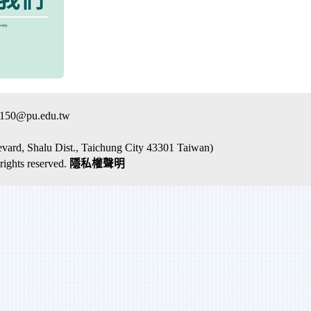
50@pu.edu.tw
evard, Shalu Dist., Taichung City 43301 Taiwan)
ghts reserved.
隱私權聲明