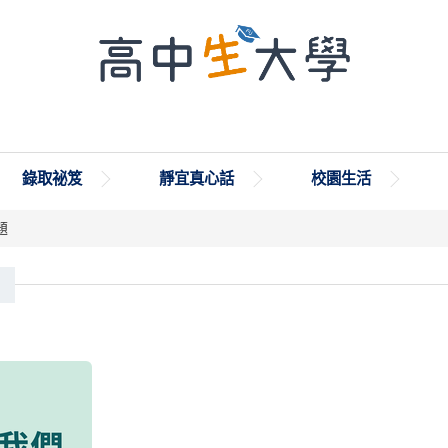
錄取祕笈
靜宜真心話
校園生活
題