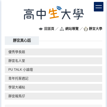
跳
到
主
要
內
容
回首頁
／
網站導覽
／
靜宜大學
區
靜宜真心話
優秀學長姐
靜宜名人堂
PU TALK 小論壇
青年托客週記
學習大補帖
靜宜報馬仔