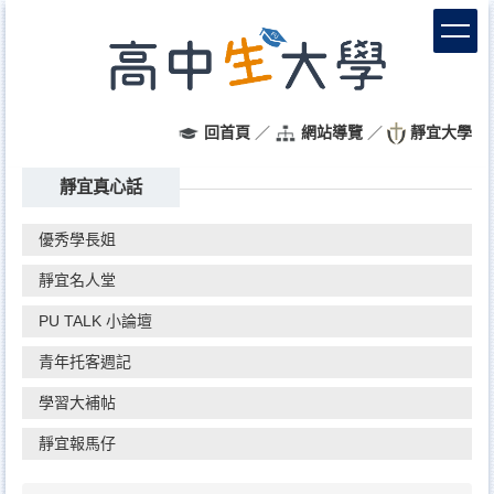
跳
到
主
要
內
容
回首頁
／
網站導覽
／
靜宜大學
區
靜宜真心話
優秀學長姐
靜宜名人堂
PU TALK 小論壇
青年托客週記
學習大補帖
靜宜報馬仔